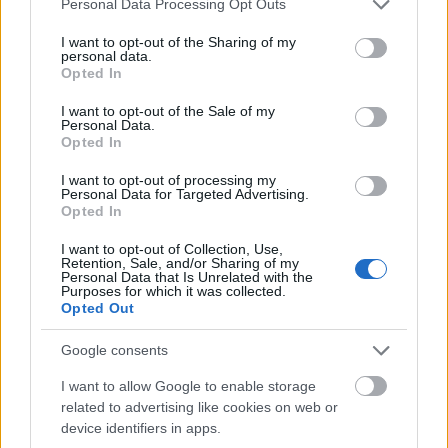
Personal Data Processing Opt Outs
1 db vöröshagyma
services and may gather and store information including but
3 ek balzsamecet
not limited to your visit or usage behaviour. You may click to
I want to opt-out of the Sharing of my
2 tk magos mustár
personal data.
grant or deny consent to Google and its third-party tags to
Opted In
use your data for below specified purposes in below Google
A céklát és a sárgarépát az ínhüvelygyulladásért
consent section.
I want to opt-out of the Sale of my
vívott harc jegyében lereszeljük, majd egy tálban a
Personal Data.
többi összetevővel összekeverjük. A vörösbabot
Opted In
leöblítjük, majd hogy rapid üzemmódban
I want to opt-out of processing my
megpuhuljon, jó másfél percig mikróban melegítjük.
Personal Data for Targeted Advertising.
(Mikrohullám-fóbiások meg is párolhatják.) A chilit,
Opted In
a paprikát és a zöldhagymát felszeleteljük, a
I want to opt-out of Collection, Use,
fokhagymát lereszeljük, majd az összenyomott
Retention, Sale, and/or Sharing of my
babbal és többi hozzávalóval összekeverve fasírT
Personal Data that Is Unrelated with the
Purposes for which it was collected.
formázunk belőle. Az így megszülető kerek formulát
Opted Out
sütőlappal kibélelt tepsibe helyezzük, majd fél órára
190 fokos sütőbe hajítjuk.
Google consents
I want to allow Google to enable storage
related to advertising like cookies on web or
device identifiers in apps.