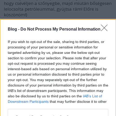
hogy csévéljen a szőnyegbe, majd miután bőségesen
lelocsolta petróleummal, gyújtsa rám! Előre is
köszönöm!)
Ennek szellemében előkészíti az alábbiakat:
Blog -
Do Not Process My Personal Information
2 x 400g vörösbab (konzerves)
If you wish to opt-out of the sale, sharing to third parties, or
1 kápiapaprika
processing of your personal or sensitive information for
2 piros chilipaprika
targeted advertising by us, please use the below opt-out
2 szál zöldhagyma
section to confirm your selection. Please note that after your
2 gerezd fokhagyma
opt-out request is processed you may continue seeing
3 ek zsemlemorzsa vagy kukoricaliszt
interest-based ads based on personal information utilized by
1 tk római kömény
us or personal information disclosed to third parties prior to
1 tk gyömbérpor
your opt-out. You may separately opt-out of the further
2 gerezd fokhagyma
disclosure of your personal information by third parties on the
IAB’s list of downstream participants. This information may
2 ek olívaolaj
also be disclosed by us to third parties on the
IAB’s List of
Downstream Participants
that may further disclose it to other
a salátához:
third parties.
1 db cékla
1db sárgarépa
Please note that this website/app uses one or more Google