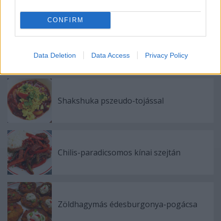
kihívás
CONFIRM
Vegán kisokos tapló büféseknek
Data Deletion
Data Access
Privacy Policy
Shakshuka pszeudo-tojással
Chilis-paradicsomos kínai szejtán
Zöldhagymás édesburgonya-pogácsa