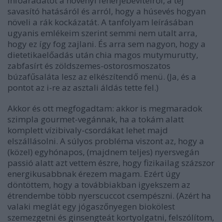
infóáradatot a növényi fehérjebevitelről, a tej
savasító hatásáról és arról, hogy a húsevés hogyan
növeli a rák kockázatát. A tanfolyam leírásában
ugyanis emlékeim szerint semmi nem utalt arra,
hogy ez így fog zajlani. És arra sem nagyon, hogy a
dietetikaelőadás után chia magos mutymurutty,
zabfasírt és zöldszemes-ostorosmoszatos
búzafűsaláta lesz az elkészítendő menü. (Ja, és a
pontot az i-re az asztali áldás tette fel.)
Akkor és ott megfogadtam: akkor is megmaradok
szimpla gourmet-vegánnak, ha a tokám alatt
komplett vízibivaly-csordákat lehet majd
elszállásolni. A súlyos probléma viszont az, hogy a
(közel) egyhónapos, (majdnem teljes) nyersvegán
passió alatt azt vettem észre, hogy fizikailag százszor
energikusabbnak érezem magam. Ezért úgy
döntöttem, hogy a továbbiakban igyekszem az
étrendembe több nyerscuccot csempészni. (Azért ha
valaki meglát egy jógaszőnyegen biokölest
szemezgetni és ginsengteát kortyolgatni, felszólítom,