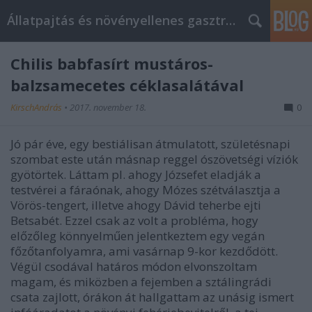
Állatpajtás és növényellenes gasztroblog
Chilis babfasírt mustáros-
balzsamecetes céklasalátával
KirschAndrás
•
2017. november 18.
0
Jó pár éve, egy bestiálisan átmulatott, születésnapi
szombat este után másnap reggel ószövetségi víziók
gyötörtek. Láttam pl. ahogy Józsefet eladják a
testvérei a fáraónak, ahogy Mózes szétválasztja a
Vörös-tengert, illetve ahogy Dávid teherbe ejti
Betsabét. Ezzel csak az volt a probléma, hogy
előzőleg könnyelműen jelentkeztem egy vegán
főzőtanfolyamra, ami vasárnap 9-kor kezdődött.
Végül csodával határos módon elvonszoltam
magam, és miközben a fejemben a sztálingrádi
csata zajlott, órákon át hallgattam az unásig ismert