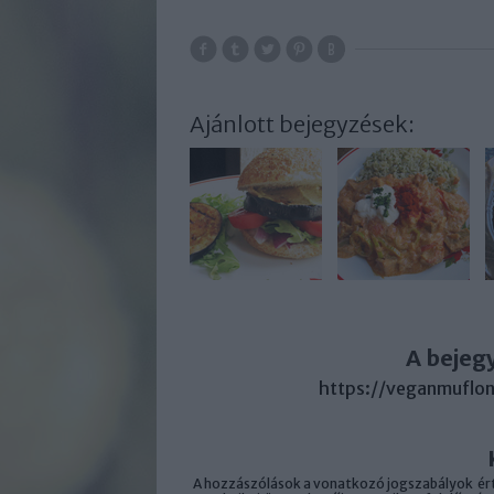
Ajánlott bejegyzések:
A bejeg
https://veganmuflon
A hozzászólások a
vonatkozó jogszabályok
ért