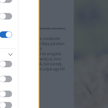
mkék
mkefelhő
ogajánló
ög citromos oregánós csirkecomb a citromos
gánós krumplival
ázias görög ízek, a szinte mindenbe
znált citrom és oregánó illata páratlan
élmény. Hozzávalók: 8 db
irkefelsőcomb 2 citrom 2 ek oregánó
dkg sárgaburgonya olívaolaj só, bors
sőnek a combokat sózzuk, borsozzuk,
gánóval hintjük és meglcsoljuk egy fél
trom levével.…
giesujetkek.blog.hu
chívum