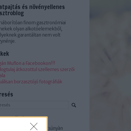
latpajtás és növényellenes
sztroblog
háborítóan finom gasztronómiai
ekek olyan alkotóelemekből,
yeknek garantáltan nem volt
ynénje.
nkek
án Muflon a Facebookon!!!
logtulaj átkozottul szellemes szerzői
ala
uálisan borzasztójó fotográfiák
resés
iss topikok
a Czegledy:
Nêha kicsit csúnyàn