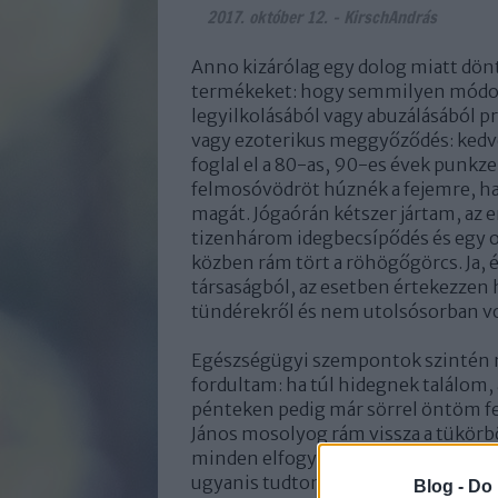
2017. október 12.
-
KirschAndrás
Anno kizárólag egy dolog miatt dön
termékeket: hogy semmilyen módon 
legyilkolásából vagy abuzálásából pro
vagy ezoterikus meggyőződés: kedve
foglal el a 80-as, 90-es évek punkze
felmosóvödröt húznék a fejemre, ha 
magát. Jógaórán kétszer jártam, az
tizenhárom idegbecsípődés és egy or
közben rám tört a röhögőgörcs. Ja, 
társaságból, az esetben értekezzen 
tündérekről és nem utolsósorban v
Egészségügyi szempontok szintén n
fordultam: ha túl hidegnek találom,
pénteken pedig már sörrel öntöm fel
János mosolyog rám vissza a tükörbő
minden elfogyasztott dózis után a 
ugyanis tudtommal fiktív állat, így 
Blog -
Do 