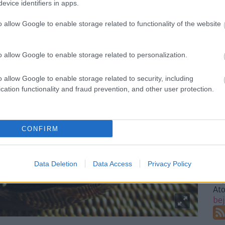
evice identifiers in apps.
201
o allow Google to enable storage related to functionality of the website
201
201
20
o allow Google to enable storage related to personalization.
201
20
201
o allow Google to enable storage related to security, including
201
cation functionality and fraud prevention, and other user protection.
201
201
201
CONFIRM
To
Fe
Data Deletion
Data Access
Privacy Policy
RSS
be
At
be