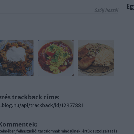
Eg
Szólj hozzá!
yzés trackback címe:
.blog.hu/api/trackback/id/12957881
Kommentek:
elmében felhasználói tartalomnak minősülnek, értük a
szolgáltatás