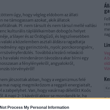
Ál
ga
töttem úgy, hogy végleg eldobom az állati
Fel
ne támogassam azokat, akik állatok
rem
fitálnak. Pl. nem társult és nem társul mellé vallási
mel
nc kulturális táplálékaimban dobogós helyet
nag
néje, a Slayer és az Ördögűző, és legszívesebben
valaki a közelemben asztali áldásra ragadtatja
Li
 eredmény: egy gerinctörés, nyolc porckorongsérv,
rsövényferdülés. Továbbá a lezáró relaxáció
Veg
és ha valaki mindenáron távozásra akar bírni egy
A b
hosszasan a fénylényekről, angyalokról,
old
onzás törvényéről!
Viz
Ke
em játszottak abban, hogy a veganizmus felé
 a mai napig megmikrózom a reggeli energiaitalt,
 a zabpelyhet. Van, hogy vasárnap délelőtt Koós
l. A napi 2-3 kávéról akkor se mondanék le, ha
Fr
szemem láttára négyelnék fel Micimackót. (Ő
akkor sem érez fájdalmat, ha izzó vasszegeket ütnek
Not Process My Personal Information
Zit