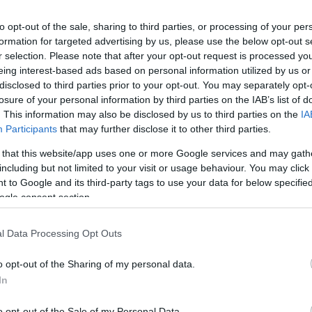
pájával.)
bes
a v
to opt-out of the sale, sharing to third parties, or processing of your per
l mégis hiszek a tapasztalatszerzés szentségének
(
20
formation for targeted advertising by us, please use the below opt-out s
m, hogy egy hónapon keresztül kipróbálom a
cur
r selection. Please note that after your opt-out request is processed y
főtől kizárólag nyers zöldségekből,
:
ve
eing interest-based ads based on personal information utilized by us or
17:
ami még belefér, pl. hidegen sajtolt olaj) készült
disclosed to third parties prior to your opt-out. You may separately opt-
nö
lejártáig. Egyelőre úgy tekintek a feladatra, mint
losure of your personal information by third parties on the IAB’s list of
bet
i egy fokkal magasztosabb és egészségesebb annál,
. This information may also be disclosed by us to third parties on the
IA
elé
ó köszörűkőre. Illetve ezt a vészjósló képet
Participants
that may further disclose it to other third parties.
kaj
két napban már megpróbáltam felkészíteni magamat
 that this website/app uses one or more Google services and may gath
Veg
nt tegnap már teljesen nyersnövényileg étkeztem,
including but not limited to your visit or usage behaviour. You may click 
Att
es vagyok a jóllakottság érzésére. (Ezt ugyanis
 to Google and its third-party tags to use your data for below specifi
Sój
 a következő cucctól határozottan:
ogle consent section.
Saj
spa
Kir
l Data Processing Opt Outs
jav
bes
o opt-out of the Sharing of my personal data.
ell
In
gom
o opt-out of the Sale of my Personal Data.