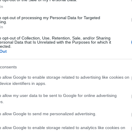
Cí
In
Cí
to opt-out of processing my Personal Data for Targeted
nált víz
ing.
Bl
In
Gör
o opt-out of Collection, Use, Retention, Sale, and/or Sharing
ore
ersonal Data that Is Unrelated with the Purposes for which it
lected.
A h
Out
has
íz 
cs
consents
80 
o allow Google to enable storage related to advertising like cookies on
El
evice identifiers in apps.
és annyi vizet ad hozzá, hogy épp ellepje. Beáztatja
ore
ik nem megzabálni az adag felét. (Én ezen a ponton
ci
o allow my user data to be sent to Google for online advertising
ozzávalóval együtt összeturmixolja, és a felszeletelt
re
s.
to allow Google to send me personalized advertising.
o allow Google to enable storage related to analytics like cookies on
Ar