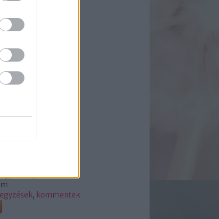
8 május
(
1
)
8 március
(
2
)
8 január
(
1
)
17 november
(
1
)
7 október
(
2
)
17 szeptember
(
1
)
7 augusztus
(
2
)
7 július
(
1
)
7 június
(
2
)
7 május
(
2
)
7 április
(
1
)
vább
...
edek
 2.0
jegyzések
,
kommentek
om
jegyzések
,
kommentek